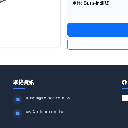
用途:
Burn-in測試
聯絡資訊
anson@relooc.com.tw
ivy@relooc.com.tw